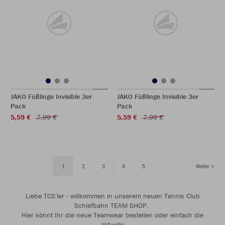
JAKO Füßlinge Invisible 3er
JAKO Füßlinge Invisible 3er
Pack
Pack
5,59 €
7,99 €
5,59 €
7,99 €
1
2
3
4
5
Weiter
Liebe TCS'ler - willkommen in unserem neuen Tennis Club
Schiefbahn TEAM SHOP.
Hier könnt Ihr die neue Teamwear bestellen oder einfach die
aktuelle