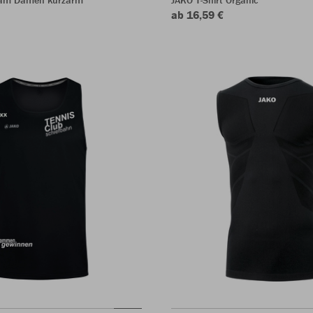
eam Damen kurzarm
JAKO T-Shirt Organic
ab 16,59 €