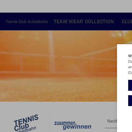
TEAM WEAR COLLECTION
CLU
Tennis Club Schiefbahn
W
Du
an
Co
Nachhaltig