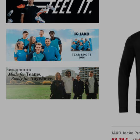
JAKO Jacke Pr
63,49 €
79,