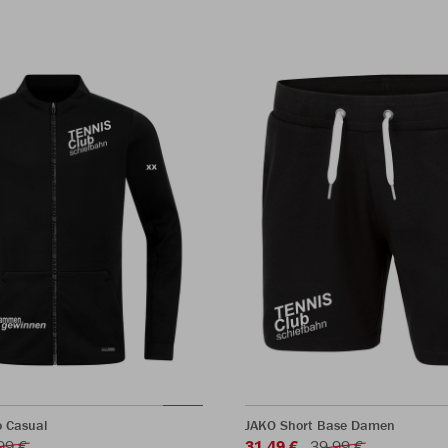
o Casual
JAKO Short Base Damen
99 €
31,49 €
39,99 €