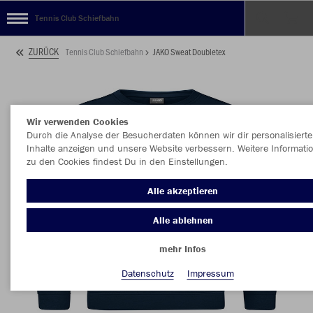
Tennis Club Schiefbahn
ZURÜCK
Tennis Club Schiefbahn
JAKO Sweat Doubletex
Wir verwenden Cookies
Durch die Analyse der Besucherdaten können wir dir personalisierte
Inhalte anzeigen und unsere Website verbessern. Weitere Informati
zu den Cookies findest Du in den Einstellungen.
Alle akzeptieren
Alle ablehnen
mehr Infos
Datenschutz
Impressum