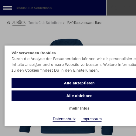
Tennis Club Schiefbahn
ZURÜCK
Tennis Club Schiefbahn
JAKO Kapuzensweat Base
Wir verwenden Cookies
Durch die Analyse der Besucherdaten können wir dir personalisierte
Inhalte anzeigen und unsere Website verbessern. Weitere Informati
zu den Cookies findest Du in den Einstellungen.
Alle akzeptieren
Alle ablehnen
mehr Infos
Datenschutz
Impressum