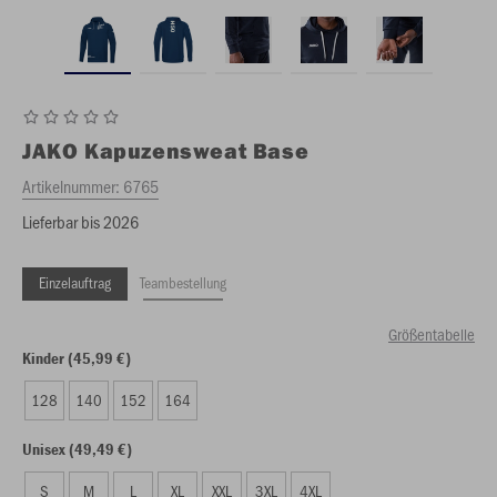
JAKO
Kapuzensweat Base
Artikelnummer:
6765
Lieferbar bis 2026
Einzelauftrag
Teambestellung
Größentabelle
Kinder (45,99 €)
128
140
152
164
Unisex (49,49 €)
S
M
L
XL
XXL
3XL
4XL