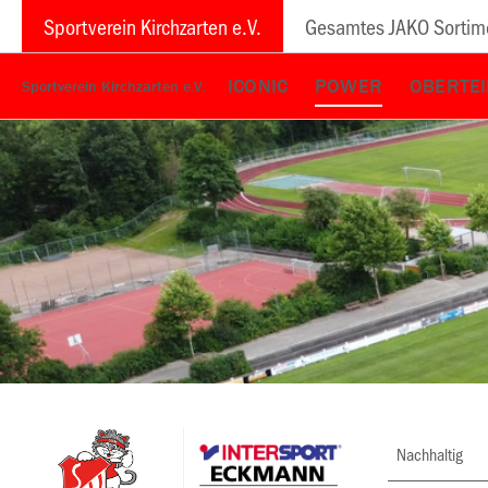
Sportverein Kirchzarten e.V.
Gesamtes JAKO Sortim
ICONIC
POWER
OBERTEI
Sportverein Kirchzarten e.V.
Nachhaltig