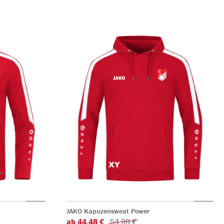
JAKO Kapuzensweat Power
ab 44,48 €
54,99 €