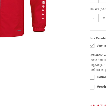
Unisex (54,
S
M
Fixe Verede
Verei
Optionale V
Diese Änder
angezeigt. S
berücksichti
Initia
Verei