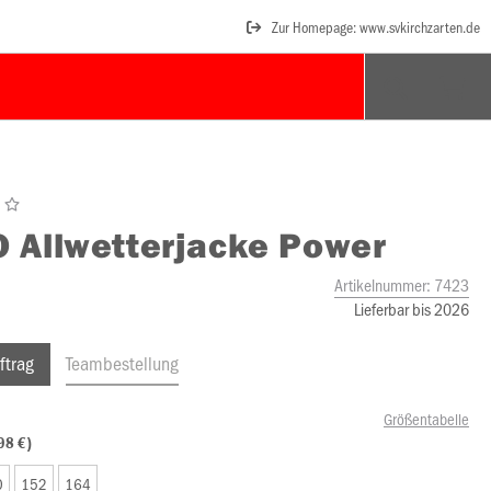
Zur Homepage: www.svkirchzarten.de
O
Allwetterjacke Power
Artikelnummer:
7423
Lieferbar bis 2026
ftrag
Teambestellung
Größentabelle
98 €)
0
152
164