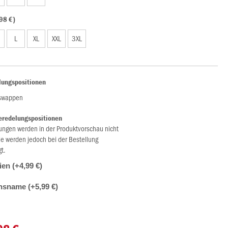
98 €)
L
XL
XXL
3XL
lungspositionen
nswappen
eredelungspositionen
ungen werden in der Produktvorschau nicht
ie werden jedoch bei der Bestellung
gt.
lien (+4,99 €)
nsname (+5,99 €)