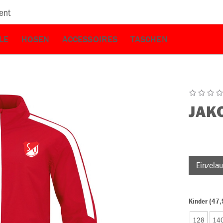
ent
LE
HOSEN
ACCESSOIRES
TASCHEN
JAK
Einzelau
Kinder (47,
128
14