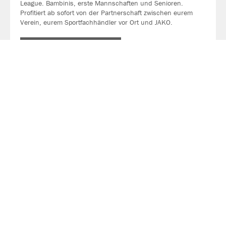
League. Bambinis, erste Mannschaften und Senioren.
Profitiert ab sofort von der Partnerschaft zwischen eurem
Verein, eurem Sportfachhändler vor Ort und JAKO.
MEHR LESEN
Über JAKO
Aus der Garage zum führenden Teamsport-Ausrüster. Die
Erfolgsgeschichte von JAKO beginnt 1989 und dauert bis
heute an. Seit der Gründung ist es das Ziel von JAKO, der