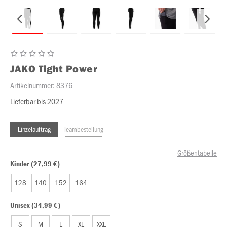
JAKO
Tight Power
Artikelnummer:
8376
Lieferbar bis 2027
Einzelauftrag
Teambestellung
Größentabelle
Kinder (27,99 €)
128
140
152
164
Unisex (34,99 €)
S
M
L
XL
XXL