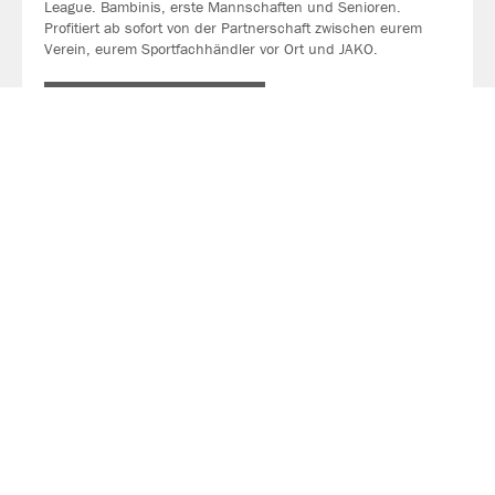
League. Bambinis, erste Mannschaften und Senioren.
Profitiert ab sofort von der Partnerschaft zwischen eurem
Verein, eurem Sportfachhändler vor Ort und JAKO.
MEHR LESEN
Über JAKO
Aus der Garage zum führenden Teamsport-Ausrüster. Die
Erfolgsgeschichte von JAKO beginnt 1989 und dauert bis
heute an. Seit der Gründung ist es das Ziel von JAKO, der