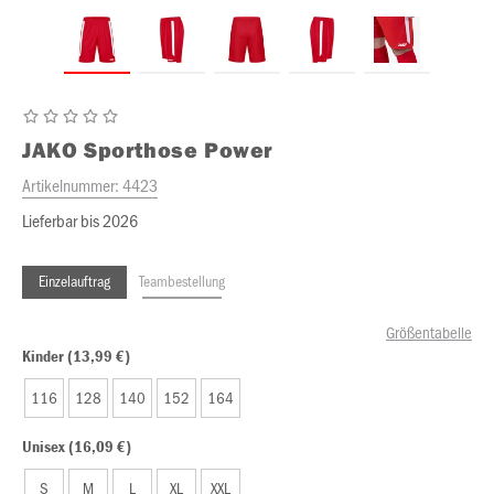
JAKO
Sporthose Power
Artikelnummer:
4423
Lieferbar bis 2026
Einzelauftrag
Teambestellung
Größentabelle
Kinder (13,99 €)
116
128
140
152
164
Unisex (16,09 €)
S
M
L
XL
XXL