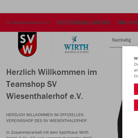
VEREINSKOLLEKTION
TRAINI
SV Wiesenthalerhof e.V.
Nachhaltig
W
Du
Herzlich Willkommen im
an
Co
Teamshop SV
Wiesenthalerhof e.V.
HERZLICH WILLKOMMEN IM OFFIZIELLEN
VEREINSSHOP DES SV WIESENTHALERHOF.
In Zusammenarbeit mit dem Sporthaus Wirth
GmbH & Co. KG und unserem Ausrüster JAKO