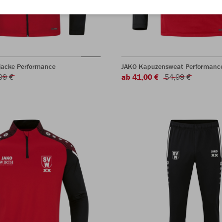
acke Performance
JAKO Kapuzensweat Performanc
99 €
ab 41,00 €
54,99 €