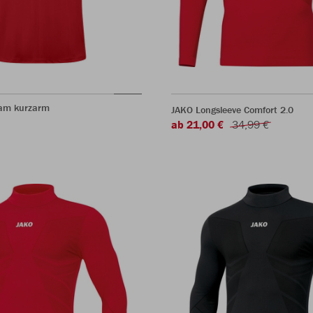
eam kurzarm
JAKO Longsleeve Comfort 2.0
ab 21,00 €
34,99 €