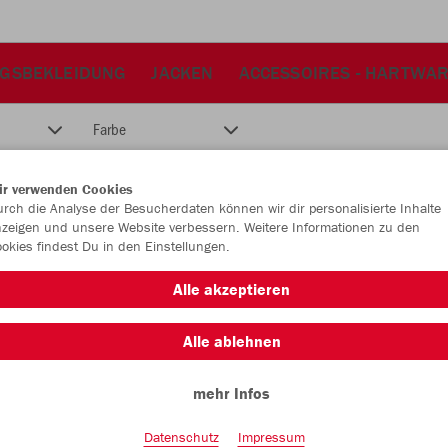
NGSBEKLEIDUNG
JACKEN
ACCESSOIRES - HARTWA
Farbe
ir verwenden Cookies
rch die Analyse der Besucherdaten können wir dir personalisierte Inhalte
zeigen und unsere Website verbessern. Weitere Informationen zu den
okies findest Du in den Einstellungen.
Alle akzeptieren
Alle ablehnen
mehr Infos
Datenschutz
Impressum