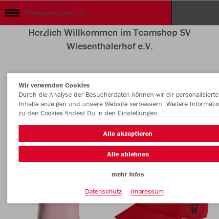
SV Wiesenthalerhof e.V.
Herzlich Willkommen im Teamshop SV
Wiesenthalerhof e.V.
Wir verwenden Cookies
Nachhaltig
Farbe
Durch die Analyse der Besucherdaten können wir dir personalisierte
Inhalte anzeigen und unsere Website verbessern. Weitere Informati
zu den Cookies findest Du in den Einstellungen.
Alle akzeptieren
Alle ablehnen
mehr Infos
Datenschutz
Impressum