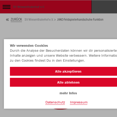
SV Wiesenthalerhof e.V.
ZURÜCK
SV Wiesenthalerhof e.V.
JAKO Feldspielerhandschuhe Funktion
Wir verwenden Cookies
Durch die Analyse der Besucherdaten können wir dir personalisierte
Inhalte anzeigen und unsere Website verbessern. Weitere Informati
zu den Cookies findest Du in den Einstellungen.
Alle akzeptieren
Alle ablehnen
mehr Infos
Datenschutz
Impressum