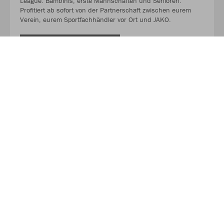
League. Bambinis, erste Mannschaften und Senioren.
Profitiert ab sofort von der Partnerschaft zwischen eurem
Verein, eurem Sportfachhändler vor Ort und JAKO.
MEHR LESEN
Über JAKO
Aus der Garage zum führenden Teamsport-Ausrüster. Die
Erfolgsgeschichte von JAKO beginnt 1989 und dauert bis
heute an. Seit der Gründung ist es das Ziel von JAKO, der
optimale Partner für alle Teams zu sein. In Deutschland,