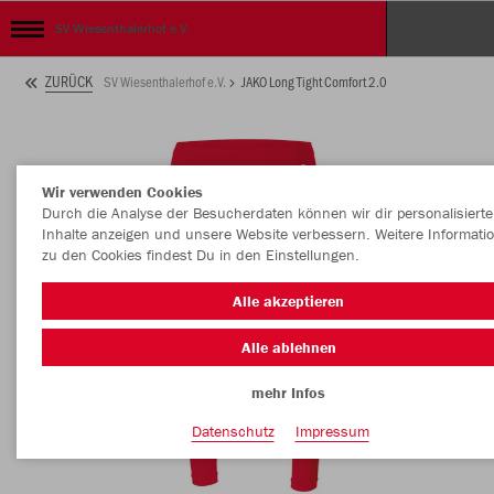
SV Wiesenthalerhof e.V.
ZURÜCK
SV Wiesenthalerhof e.V.
JAKO Long Tight Comfort 2.0
Wir verwenden Cookies
Durch die Analyse der Besucherdaten können wir dir personalisierte
Inhalte anzeigen und unsere Website verbessern. Weitere Informati
zu den Cookies findest Du in den Einstellungen.
Alle akzeptieren
Alle ablehnen
mehr Infos
Datenschutz
Impressum