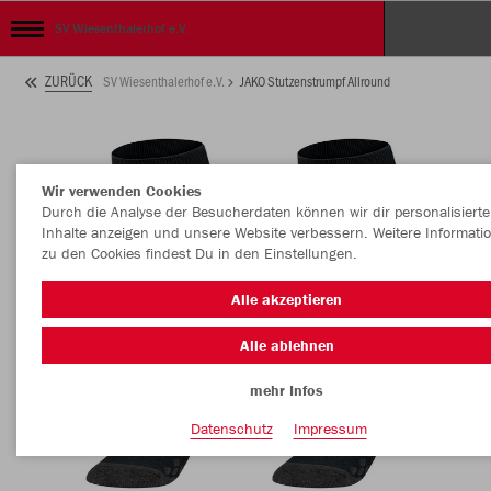
SV Wiesenthalerhof e.V.
ZURÜCK
SV Wiesenthalerhof e.V.
JAKO Stutzenstrumpf Allround
Wir verwenden Cookies
Durch die Analyse der Besucherdaten können wir dir personalisierte
Inhalte anzeigen und unsere Website verbessern. Weitere Informati
zu den Cookies findest Du in den Einstellungen.
Alle akzeptieren
Alle ablehnen
mehr Infos
Datenschutz
Impressum