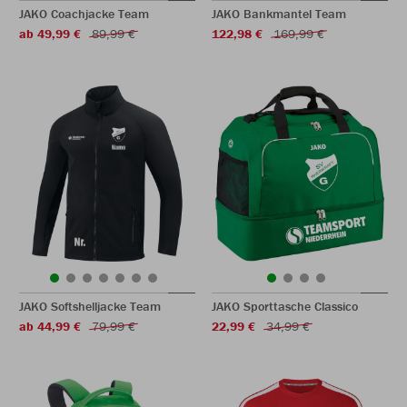
JAKO Coachjacke Team
JAKO Bankmantel Team
ab 49,99 €
89,99 €
122,98 €
169,99 €
JAKO Softshelljacke Team
JAKO Sporttasche Classico
ab 44,99 €
79,99 €
22,99 €
34,99 €