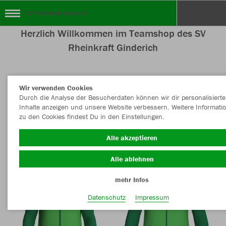
SV Rheinkraft Ginderich
Herzlich Willkommen im Teamshop des SV
Rheinkraft Ginderich
Wir verwenden Cookies
Nachhaltig
Farbe
Durch die Analyse der Besucherdaten können wir dir personalisierte
Inhalte anzeigen und unsere Website verbessern. Weitere Informati
zu den Cookies findest Du in den Einstellungen.
Alle akzeptieren
Alle ablehnen
mehr Infos
Datenschutz
Impressum