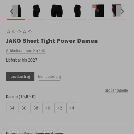
JAKO
Short Tight Power Damen
Artikelnummer:
8576D
Lieferbar bis 2027
Einzelauftrag
Teambestellung
Größentabelle
Damen (19,99 €)
34
36
38
40
42
44
Optionale Veredelungspositionen