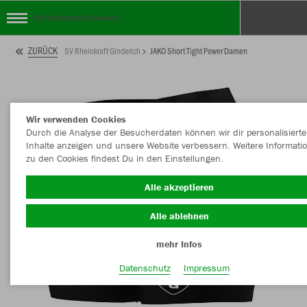
SV Rheinkraft Ginderich
ZURÜCK
SV Rheinkraft Ginderich
JAKO Short Tight Power Damen
Wir verwenden Cookies
Durch die Analyse der Besucherdaten können wir dir personalisierte
Inhalte anzeigen und unsere Website verbessern. Weitere Informati
zu den Cookies findest Du in den Einstellungen.
Alle akzeptieren
Alle ablehnen
mehr Infos
Datenschutz
Impressum