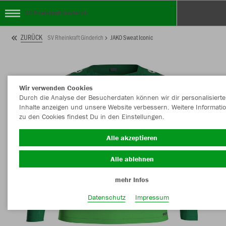
SV Rheinkraft Ginderich
ZURÜCK
SV Rheinkraft Ginderich
JAKO Sweat Iconic
Wir verwenden Cookies
Durch die Analyse der Besucherdaten können wir dir personalisierte
Inhalte anzeigen und unsere Website verbessern. Weitere Informati
zu den Cookies findest Du in den Einstellungen.
Alle akzeptieren
Alle ablehnen
mehr Infos
Datenschutz
Impressum