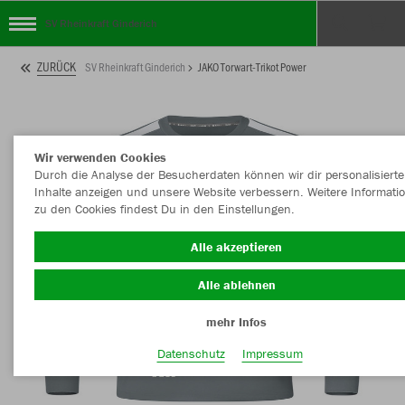
SV Rheinkraft Ginderich
ZURÜCK
SV Rheinkraft Ginderich
JAKO Torwart-Trikot Power
Wir verwenden Cookies
Durch die Analyse der Besucherdaten können wir dir personalisierte
Inhalte anzeigen und unsere Website verbessern. Weitere Informati
zu den Cookies findest Du in den Einstellungen.
Alle akzeptieren
Alle ablehnen
mehr Infos
Datenschutz
Impressum