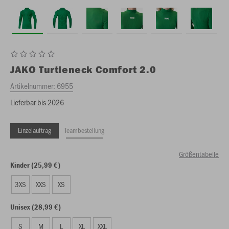
JAKO
Turtleneck Comfort 2.0
Artikelnummer:
6955
Lieferbar bis 2026
Einzelauftrag
Teambestellung
Größentabelle
Kinder (25,99 €)
3XS
XXS
XS
Unisex (28,99 €)
S
M
L
XL
XXL