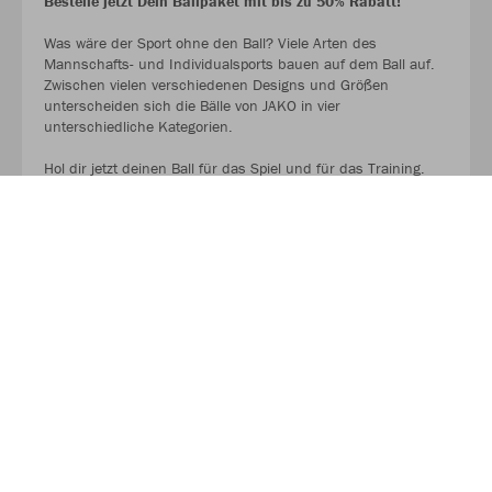
Bestelle jetzt Dein Ballpaket mit bis zu 50% Rabatt!
Was wäre der Sport ohne den Ball? Viele Arten des
Mannschafts- und Individualsports bauen auf dem Ball auf.
Zwischen vielen verschiedenen Designs und Größen
unterscheiden sich die Bälle von JAKO in vier
unterschiedliche Kategorien.
Hol dir jetzt deinen Ball für das Spiel und für das Training.
AUF GEHT ES ZU DEN BALLPAKETEN!