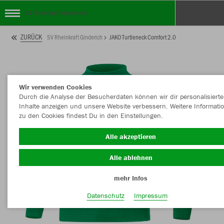
SV Rheinkraft Ginderich
ZURÜCK
SV Rheinkraft Ginderich
JAKO Turtleneck Comfort 2.0
Wir verwenden Cookies
Durch die Analyse der Besucherdaten können wir dir personalisierte
Inhalte anzeigen und unsere Website verbessern. Weitere Informati
zu den Cookies findest Du in den Einstellungen.
Alle akzeptieren
Alle ablehnen
mehr Infos
Datenschutz
Impressum