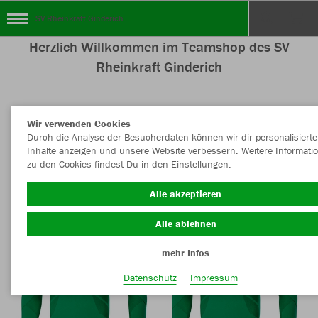
SV Rheinkraft Ginderich
Herzlich Willkommen im Teamshop des SV
Rheinkraft Ginderich
Wir verwenden Cookies
Nachhaltig
Farbe
Durch die Analyse der Besucherdaten können wir dir personalisierte
Inhalte anzeigen und unsere Website verbessern. Weitere Informati
zu den Cookies findest Du in den Einstellungen.
Alle akzeptieren
Alle ablehnen
mehr Infos
Datenschutz
Impressum