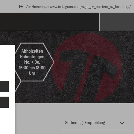
Zur Homepage: www.instagram.com/sgm_sv_bolstern_sv_hochberg/