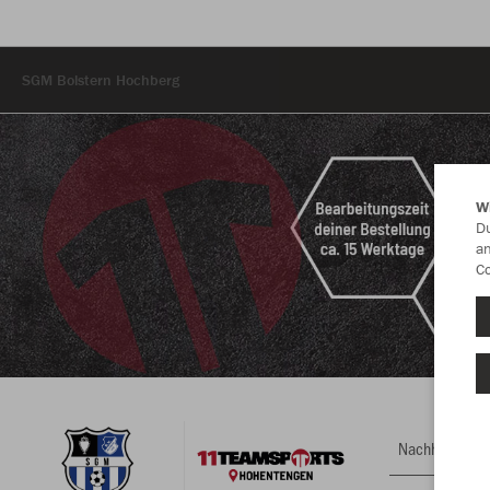
SGM Bolstern Hochberg
W
Du
an
hberg/
Co
Nachhaltig