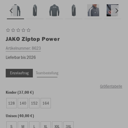
JAKO
Ziptop Power
Artikelnummer:
8623
Lieferbar bis 2026
Einzelauftrag
Teambestellung
Größentabelle
Kinder (37,00 €)
128
140
152
164
Unisex (40,00 €)
S
M
L
XL
XXL
3XL