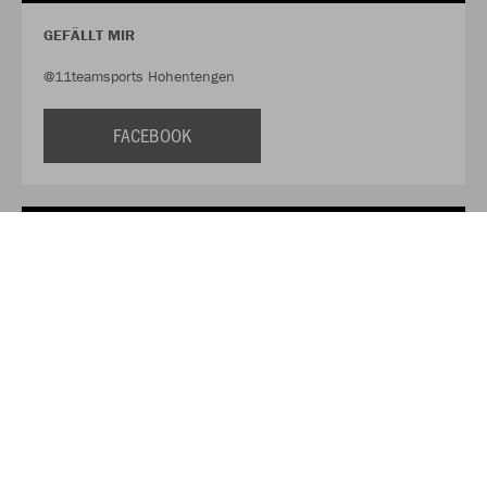
GEFÄLLT MIR
@11teamsports Hohentengen
FACEBOOK
FOLLOW US
@11tsHohentengen