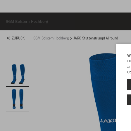
SGM Bolstern Hochberg
SGM Bolstern Hochberg
JAKO Stutzenstrumpf Allround
ZURÜCK
W
Du
an
hberg/
Co