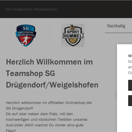
SG Drügendorf/Weigelshofen
Nachhaltig
W
Herzlich Willkommen im
Du
an
Teamshop SG
Co
Drügendorf/Weigelshofen
Herzlich willkommen im offiziellen Onlineshop der
SG Drügendorf!
Ob auf oder neben dem Platz, mit den
hochwertigen und stylischen Textilien unseres
Ausrüster JAKO machst Du immer eine gute
Figur!