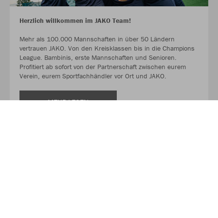
Herzlich willkommen im JAKO Team!
Mehr als 100.000 Mannschaften in über 50 Ländern
vertrauen JAKO. Von den Kreisklassen bis in die Champions
League. Bambinis, erste Mannschaften und Senioren.
Profitiert ab sofort von der Partnerschaft zwischen eurem
Verein, eurem Sportfachhändler vor Ort und JAKO.
MEHR LESEN