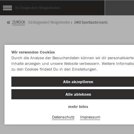
SG Drügendorf/Weigelshofen
ZURÜCK
SG Drügendorf/Weigelshofen
JAKO Sporttasche Iconic
Wir verwenden Cookies
Durch die Analyse der Besucherdaten können wir dir personalisierte
Inhalte anzeigen und unsere Website verbessern. Weitere Informati
zu den Cookies findest Du in den Einstellungen.
Alle akzeptieren
Alle ablehnen
mehr Infos
Datenschutz
Impressum