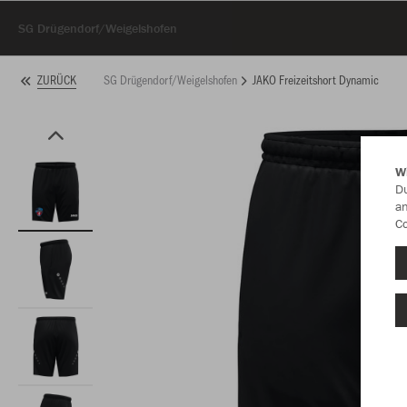
SG Drügendorf/Weigelshofen
SG Drügendorf/Weigelshofen
JAKO Freizeitshort Dynamic
ZURÜCK
W
Du
an
Co