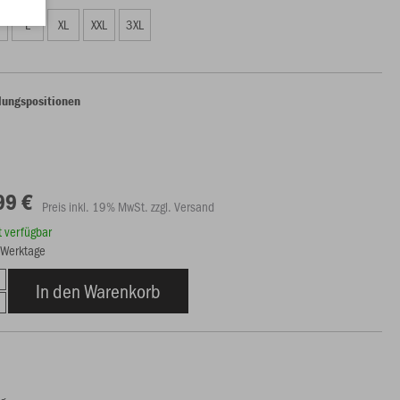
L
XL
XXL
3XL
lungspositionen
99 €
Preis inkl. 19% MwSt. zzgl. Versand
rt verfügbar
8 Werktage
In den Warenkorb