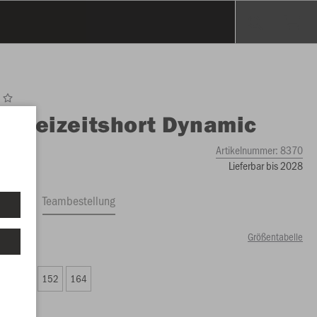
O
Freizeitshort Dynamic
Artikelnummer:
8370
Lieferbar bis 2028
ftrag
Teambestellung
Größentabelle
99 €)
8
140
152
164
99 €)