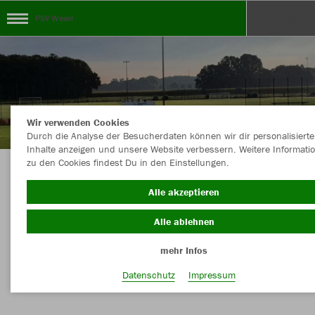
PSV Wesel
Wir verwenden Cookies
Durch die Analyse der Besucherdaten können wir dir personalisierte
Inhalte anzeigen und unsere Website verbessern. Weitere Informati
zu den Cookies findest Du in den Einstellungen.
Herzlich Willkommen im Teamshop des PSV
Alle akzeptieren
Wesel-Lackhausen
Alle ablehnen
mehr Infos
Nachhaltig
Farbe
Datenschutz
Impressum