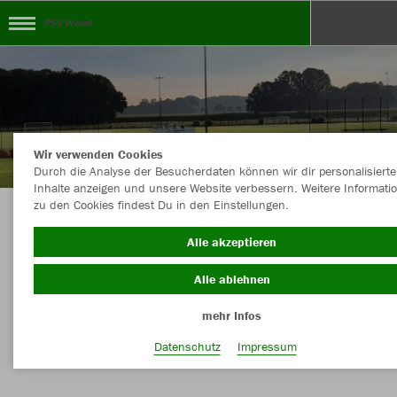
PSV Wesel
Wir verwenden Cookies
Durch die Analyse der Besucherdaten können wir dir personalisierte
Inhalte anzeigen und unsere Website verbessern. Weitere Informati
zu den Cookies findest Du in den Einstellungen.
Herzlich Willkommen im Teamshop des PSV
Alle akzeptieren
Wesel-Lackhausen
Alle ablehnen
mehr Infos
Farbe
Datenschutz
Impressum