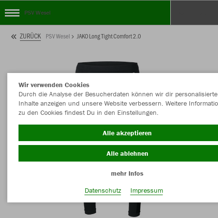
PSV Wesel
ZURÜCK
PSV Wesel
JAKO Long Tight Comfort 2.0
Wir verwenden Cookies
Durch die Analyse der Besucherdaten können wir dir personalisierte
Inhalte anzeigen und unsere Website verbessern. Weitere Informati
zu den Cookies findest Du in den Einstellungen.
Alle akzeptieren
Alle ablehnen
mehr Infos
Datenschutz
Impressum