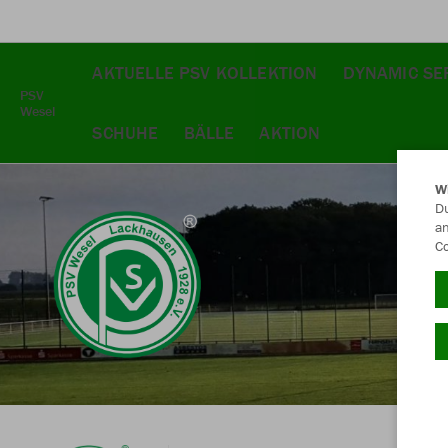
AKTUELLE PSV KOLLEKTION
DYNAMIC SE
PSV
Wesel
SCHUHE
BÄLLE
AKTION
W
Du
an
Co