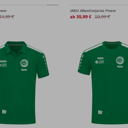
ower
JAKO Allwetterjacke Power
44,99 €
ab 35,99 €
59,99 €