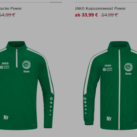
jacke Power
JAKO Kapuzensweat Power
54,99 €
ab 33,99 €
54,99 €