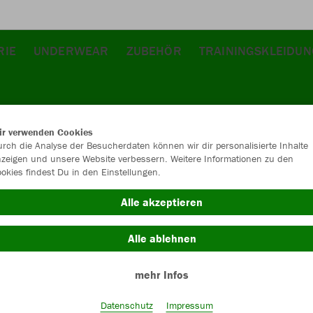
RIE
UNDERWEAR
ZUBEHÖR
TRAININGSKLEIDUN
ir verwenden Cookies
rch die Analyse der Besucherdaten können wir dir personalisierte Inhalte
zeigen und unsere Website verbessern. Weitere Informationen zu den
okies findest Du in den Einstellungen.
Alle akzeptieren
Alle ablehnen
mehr Infos
Datenschutz
Impressum