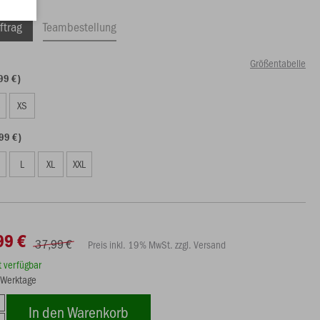
ftrag
Teambestellung
Größentabelle
99 €)
S
XS
99 €)
L
XL
XXL
99 €
37,99 €
Preis inkl. 19% MwSt. zzgl. Versand
rt verfügbar
3 Werktage
In den Warenkorb