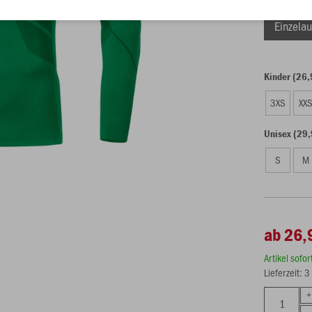
Einzelau
Kinder (26,
3XS
XX
Unisex (29,
S
M
ab 26,
Artikel sofo
Lieferzeit: 