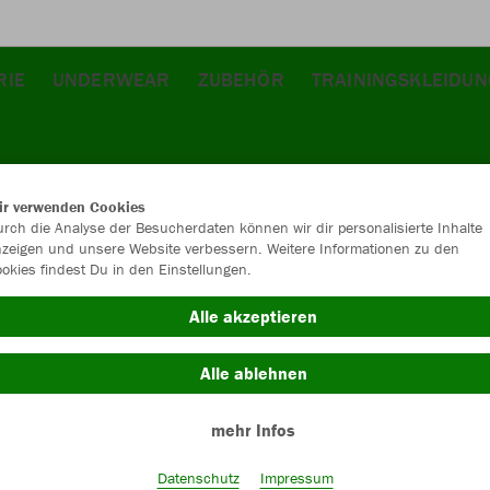
RIE
UNDERWEAR
ZUBEHÖR
TRAININGSKLEIDUN
ir verwenden Cookies
rch die Analyse der Besucherdaten können wir dir personalisierte Inhalte
zeigen und unsere Website verbessern. Weitere Informationen zu den
okies findest Du in den Einstellungen.
JAK
Alle akzeptieren
sportgrün
Alle ablehnen
mehr Infos
Datenschutz
Impressum