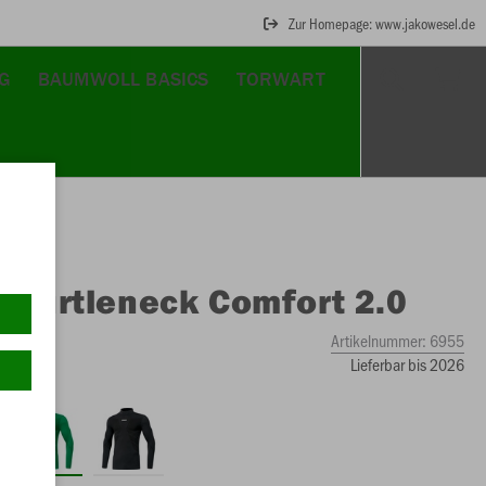
Zur Homepage: www.jakowesel.de
G
BAUMWOLL BASICS
TORWART
O
Turtleneck Comfort 2.0
Artikelnummer:
6955
Lieferbar bis 2026