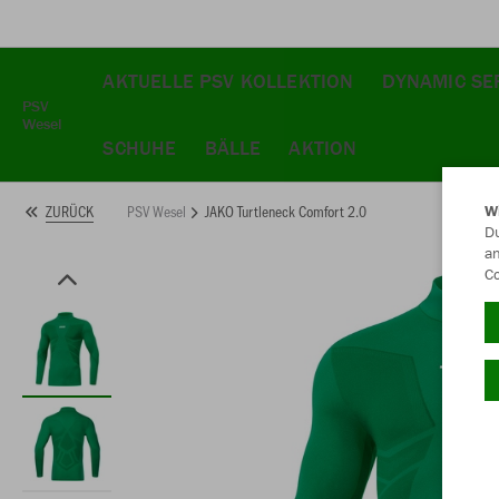
AKTUELLE PSV KOLLEKTION
DYNAMIC SE
PSV
Wesel
SCHUHE
BÄLLE
AKTION
PSV Wesel
JAKO Turtleneck Comfort 2.0
ZURÜCK
W
Du
an
Co