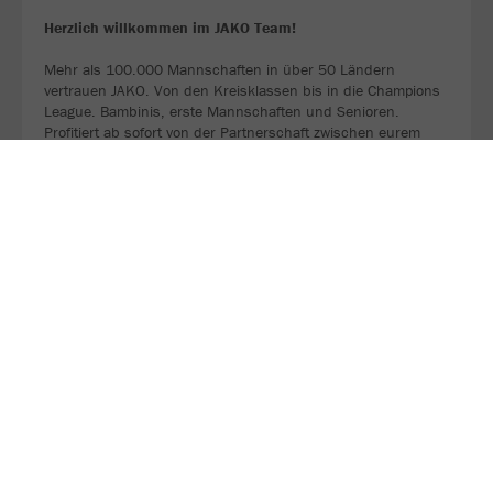
Herzlich willkommen im JAKO Team!
Mehr als 100.000 Mannschaften in über 50 Ländern
vertrauen JAKO. Von den Kreisklassen bis in die Champions
League. Bambinis, erste Mannschaften und Senioren.
Profitiert ab sofort von der Partnerschaft zwischen eurem
Verein, eurem Sportfachhändler vor Ort und JAKO.
MEHR LESEN