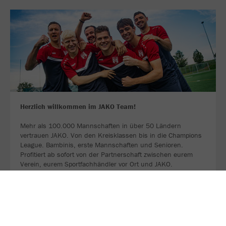
Herzlich willkommen im JAKO Team!
Mehr als 100.000 Mannschaften in über 50 Ländern
vertrauen JAKO. Von den Kreisklassen bis in die Champions
League. Bambinis, erste Mannschaften und Senioren.
Profitiert ab sofort von der Partnerschaft zwischen eurem
Verein, eurem Sportfachhändler vor Ort und JAKO.
MEHR LESEN