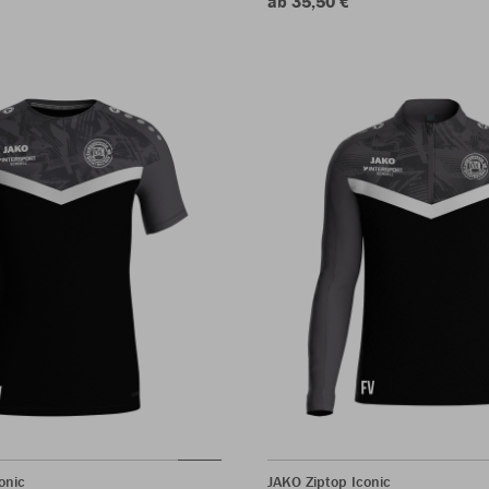
ab 35,50 €
onic
JAKO Ziptop Iconic