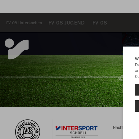
FV 08 JUGEND
FV 08
FV 08 Unterkochen
W
Du
an
Co
Nachhaltig