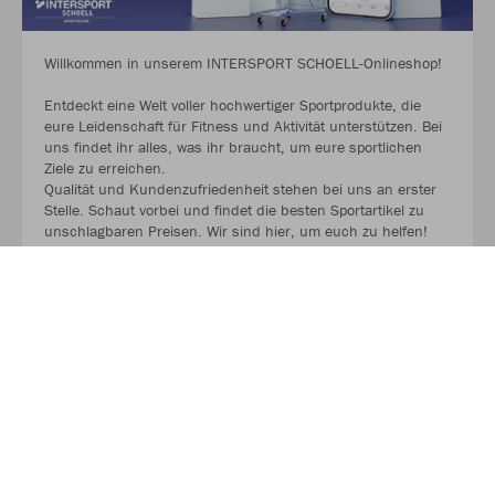
Willkommen in unserem INTERSPORT SCHOELL-Onlineshop!
Entdeckt eine Welt voller hochwertiger Sportprodukte, die
eure Leidenschaft für Fitness und Aktivität unterstützen. Bei
uns findet ihr alles, was ihr braucht, um eure sportlichen
Ziele zu erreichen.
Qualität und Kundenzufriedenheit stehen bei uns an erster
Stelle. Schaut vorbei und findet die besten Sportartikel zu
unschlagbaren Preisen. Wir sind hier, um euch zu helfen!
MEHR LESEN