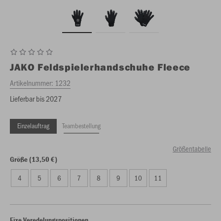
JAKO
Feldspielerhandschuhe Fleece
Artikelnummer:
1232
Lieferbar bis 2027
Einzelauftrag
Teambestellung
Größentabelle
Größe (13,50 €)
4
5
6
7
8
9
10
11
Fixe Veredelungspositionen