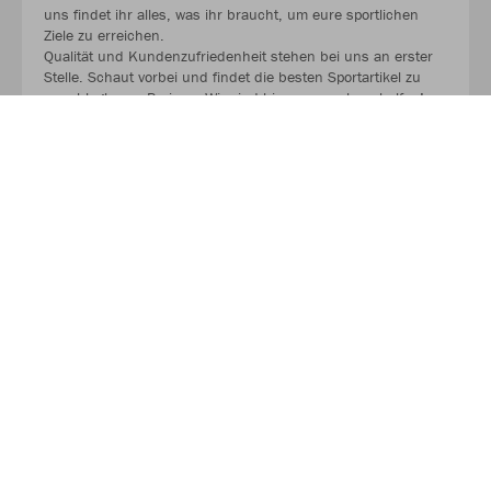
uns findet ihr alles, was ihr braucht, um eure sportlichen
Ziele zu erreichen.
Qualität und Kundenzufriedenheit stehen bei uns an erster
Stelle. Schaut vorbei und findet die besten Sportartikel zu
unschlagbaren Preisen. Wir sind hier, um euch zu helfen!
MEHR LESEN
Über INTERSPORT SCHOELL
Wir sind INTERSPORT SCHOELL, Dein Ansprechpartner für