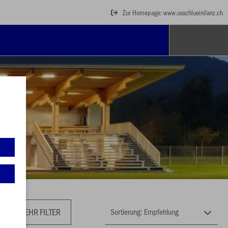
Zur Homepage: www.usschlueinilanz.ch
MEHR FILTER