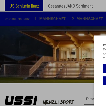
US Schluein Ilanz
Gesamtes JAKO Sortiment
1. MANNSCHAFT
2. MANNSCHAFT
US Schluein Ilanz
W
Du
an
Co
Farbe