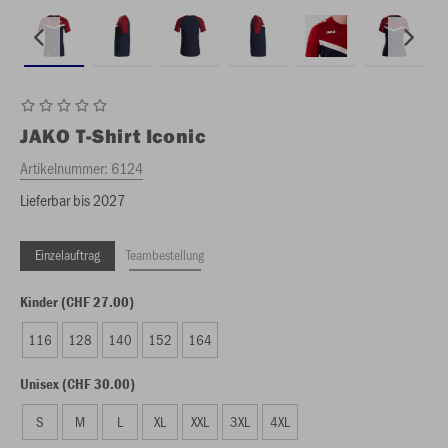
JAKO
T-Shirt Iconic
Artikelnummer:
6124
Lieferbar bis 2027
Einzelauftrag
Teambestellung
Kinder (CHF 27.00)
116
128
140
152
164
Unisex (CHF 30.00)
S
M
L
XL
XXL
3XL
4XL