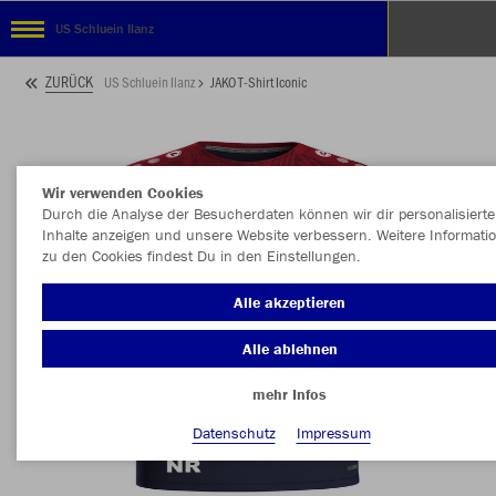
US Schluein Ilanz
ZURÜCK
US Schluein Ilanz
JAKO T-Shirt Iconic
Wir verwenden Cookies
Durch die Analyse der Besucherdaten können wir dir personalisierte
Inhalte anzeigen und unsere Website verbessern. Weitere Informati
zu den Cookies findest Du in den Einstellungen.
Alle akzeptieren
Alle ablehnen
mehr Infos
Datenschutz
Impressum