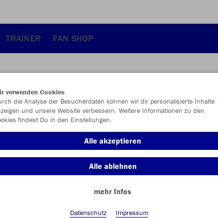
TRAINER
FAN SHOP
ir verwenden Cookies
rch die Analyse der Besucherdaten können wir dir personalisierte Inhalte
JAK
zeigen und unsere Website verbessern. Weitere Informationen zu den
Per
okies findest Du in den Einstellungen.
Alle akzeptieren
Einzelau
Alle ablehnen
mehr Infos
Kinder (CH
116
12
Datenschutz
Impressum