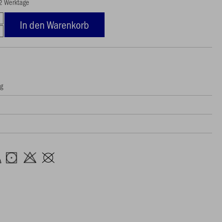
12 Werktage
In den Warenkorb
ng