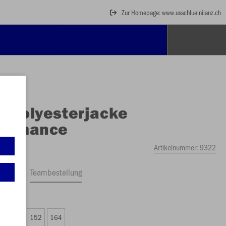
Zur Homepage: www.usschlueinilanz.ch
O
Polyesterjacke
formance
Artikelnummer:
9322
ftrag
Teambestellung
F 33.00)
8
140
152
164