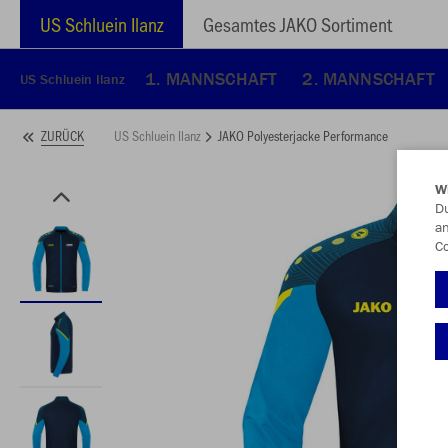
US Schluein Ilanz
Gesamtes JAKO Sortiment
1. MANNSCHAFT
2. MANNSCHAFT
US Schluein Ilanz
US Schluein Ilanz
JAKO Polyesterjacke Performance
ZURÜCK
W
Du
an
Co