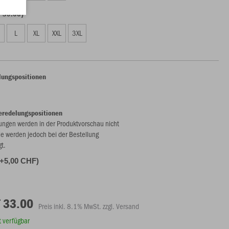
F 39.00)
L
XL
XXL
3XL
lungspositionen
eredelungspositionen
ungen werden in der Produktvorschau nicht
ie werden jedoch bei der Bestellung
gt.
(+5,00 CHF)
 33.00
Preis inkl. 8.1% MwSt. zzgl. Versand
rt verfügbar