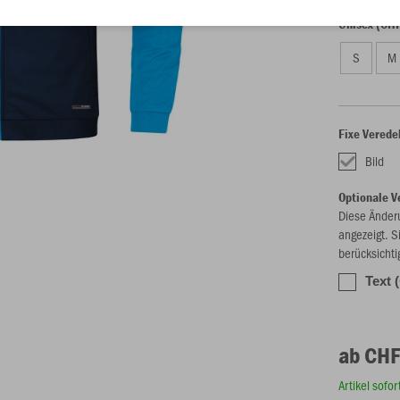
Unisex (CH
S
M
Fixe Verede
Bild
Optionale V
Diese Änder
angezeigt. S
berücksichti
Text 
ab CHF
Artikel sofo