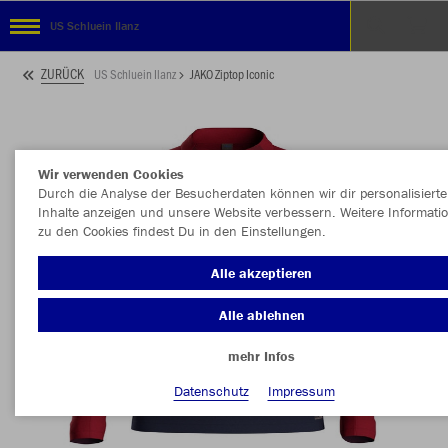
US Schluein Ilanz
ZURÜCK
US Schluein Ilanz
JAKO Ziptop Iconic
Wir verwenden Cookies
Durch die Analyse der Besucherdaten können wir dir personalisierte
Inhalte anzeigen und unsere Website verbessern. Weitere Informati
zu den Cookies findest Du in den Einstellungen.
Alle akzeptieren
Alle ablehnen
mehr Infos
Datenschutz
Impressum