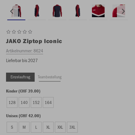
JAKO
Ziptop Iconic
Artikelnummer:
8624
Lieferbar bis 2027
Einzelauftrag
Teambestellung
Kinder (CHF 39.00)
128
140
152
164
Unisex (CHF 42.00)
S
M
L
XL
XXL
3XL