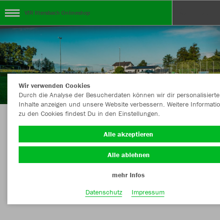
VfR Ittersbach Onlineshop
Wir verwenden Cookies
Durch die Analyse der Besucherdaten können wir dir personalisierte
Inhalte anzeigen und unsere Website verbessern. Weitere Informati
zu den Cookies findest Du in den Einstellungen.
Herzlich Willkommen im Teamshop des VfR
Alle akzeptieren
Ittersbach
Alle ablehnen
mehr Infos
Nachhaltig
Farbe
Datenschutz
Impressum