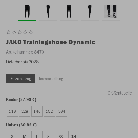
JAKO
Trainingshose Dynamic
Artikelnummer:
8470
Lieferbar bis 2028
Einzelauftrag
Teambestellung
Größentabelle
Kinder (27,99 €)
116
128
140
152
164
Unisex (30,99 €)
S
M
L
XL
XXL
3XL