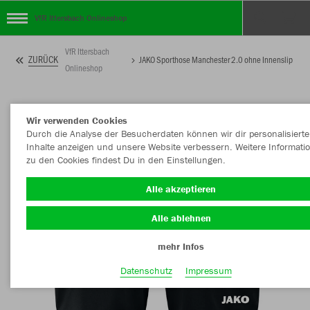
VfR Ittersbach Onlineshop
VfR Ittersbach
ZURÜCK
JAKO Sporthose Manchester 2.0 ohne Innenslip
Onlineshop
Wir verwenden Cookies
Durch die Analyse der Besucherdaten können wir dir personalisierte
Inhalte anzeigen und unsere Website verbessern. Weitere Informati
zu den Cookies findest Du in den Einstellungen.
Alle akzeptieren
Alle ablehnen
mehr Infos
Datenschutz
Impressum