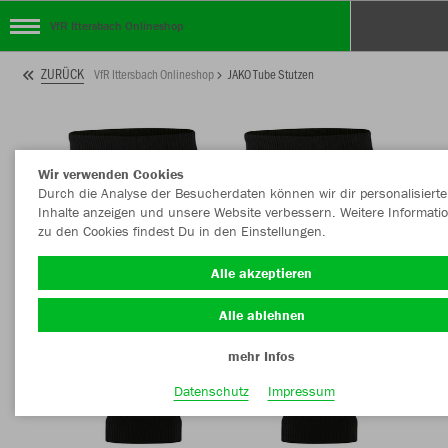
VfR Ittersbach Onlineshop
ZURÜCK
VfR Ittersbach Onlineshop
JAKO Tube Stutzen
Wir verwenden Cookies
Durch die Analyse der Besucherdaten können wir dir personalisierte
Inhalte anzeigen und unsere Website verbessern. Weitere Informati
zu den Cookies findest Du in den Einstellungen.
Alle akzeptieren
Alle ablehnen
mehr Infos
Datenschutz
Impressum