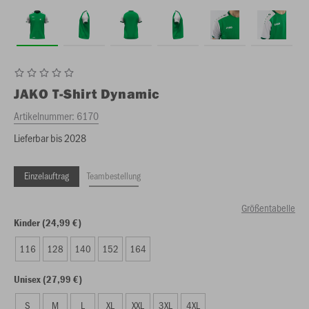
JAKO
T-Shirt Dynamic
Artikelnummer:
6170
Lieferbar bis 2028
Einzelauftrag
Teambestellung
Größentabelle
Kinder (24,99 €)
116
128
140
152
164
Unisex (27,99 €)
S
M
L
XL
XXL
3XL
4XL