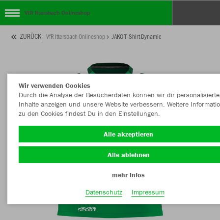
VfR Ittersbach Onlineshop
ZURÜCK
VfR Ittersbach Onlineshop
JAKO T-Shirt Dynamic
Wir verwenden Cookies
Durch die Analyse der Besucherdaten können wir dir personalisierte
Inhalte anzeigen und unsere Website verbessern. Weitere Informati
zu den Cookies findest Du in den Einstellungen.
Alle akzeptieren
Alle ablehnen
mehr Infos
Datenschutz
Impressum