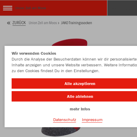
Union Zell am Moos
ZURÜCK
Union Zell am Moos
JAKO Trainingssocken
Wir verwenden Cookies
Durch die Analyse der Besucherdaten können wir dir personalisierte
Inhalte anzeigen und unsere Website verbessern. Weitere Informati
zu den Cookies findest Du in den Einstellungen.
Alle akzeptieren
Alle ablehnen
mehr Infos
Datenschutz
Impressum