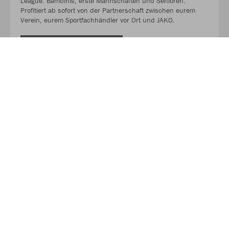
League. Bambinis, erste Mannschaften und Senioren.
Profitiert ab sofort von der Partnerschaft zwischen eurem
Verein, eurem Sportfachhändler vor Ort und JAKO.
MEHR LESEN
Über JAKO
Aus der Garage zum führenden Teamsport-Ausrüster. Die
Erfolgsgeschichte von JAKO beginnt 1989 und dauert bis
heute an. Seit der Gründung ist es das Ziel von JAKO, der
optimale Partner für alle Teams zu sein. In Deutschland,