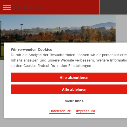
Union Zell am Moos
Wir verwenden Cookies
Durch die Analyse der Besucherdaten können wir dir personalisierte
Inhalte anzeigen und unsere Website verbessern. Weitere Informati
zu den Cookies findest Du in den Einstellungen.
KOLLEKTION UNION RAIFFEISEN ZELL AM
Alle akzeptieren
MOOS
Alle ablehnen
mehr Infos
Nachhaltig
Farbe
Datenschutz
Impressum