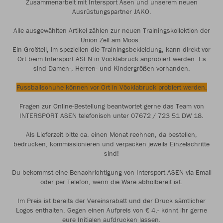
Zusammenarbeit mit Intersport Asen und unserem neuen
Ausrüstungspartner JAKO.
Alle ausgewählten Artikel zählen zur neuen Trainingskollektion der
Union Zell am Moos.
Ein Großteil, im speziellen die Trainingsbekleidung, kann direkt vor
Ort beim Intersport ASEN in Vöcklabruck anprobiert werden. Es
sind Damen-, Herren- und Kindergrößen vorhanden.
Fussballschuhe können vor Ort in Vöcklabruck probiert werden.
Fragen zur Online-Bestellung beantwortet gerne das Team von
INTERSPORT ASEN telefonisch unter 07672 / 723 51 DW 18.
Als Lieferzeit bitte ca. einen Monat rechnen, da bestellen,
bedrucken, kommissionieren und verpacken jeweils Einzelschritte
sind!
Du bekommst eine Benachrichtigung von Intersport ASEN via Email
oder per Telefon, wenn die Ware abholbereit ist.
Im Preis ist bereits der Vereinsrabatt und der Druck sämtlicher
Logos enthalten. Gegen einen Aufpreis von € 4,- könnt ihr gerne
eure Initialen aufdrucken lassen.