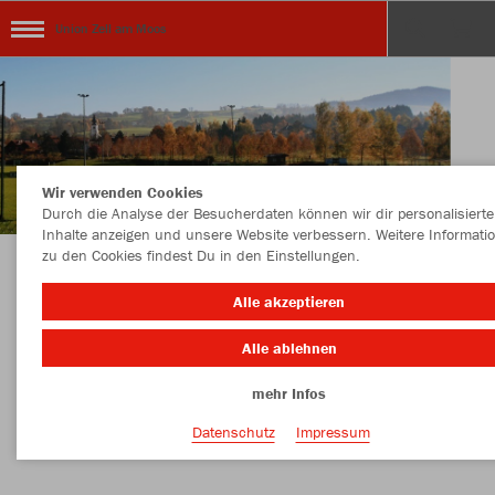
Union Zell am Moos
Wir verwenden Cookies
Durch die Analyse der Besucherdaten können wir dir personalisierte
Inhalte anzeigen und unsere Website verbessern. Weitere Informati
zu den Cookies findest Du in den Einstellungen.
KOLLEKTION UNION RAIFFEISEN ZELL AM
Alle akzeptieren
MOOS
Alle ablehnen
mehr Infos
Nachhaltig
Farbe
Datenschutz
Impressum