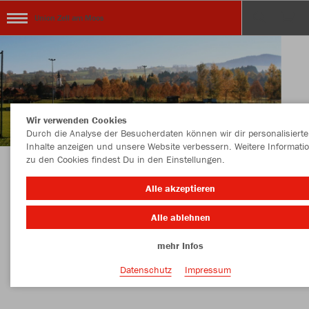
Union Zell am Moos
Wir verwenden Cookies
Durch die Analyse der Besucherdaten können wir dir personalisierte
Inhalte anzeigen und unsere Website verbessern. Weitere Informati
zu den Cookies findest Du in den Einstellungen.
KOLLEKTION UNION RAIFFEISEN ZELL AM
Alle akzeptieren
MOOS
Alle ablehnen
mehr Infos
Farbe
Datenschutz
Impressum