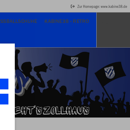
Zur Homepage: www.kabine38.de
USSBALLSCHUHE
KABINE38 - RETRO