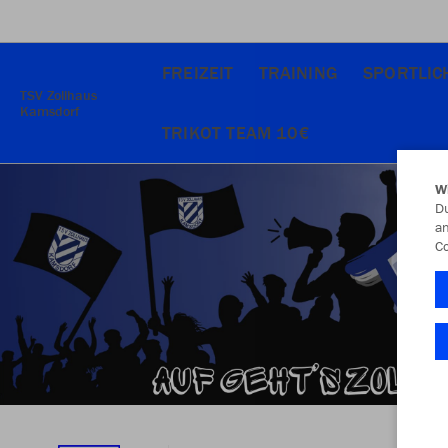
FREIZEIT
TRAINING
SPORTLIC
TSV Zollhaus
Kamsdorf
TRIKOT TEAM 10€
W
Du
an
Co