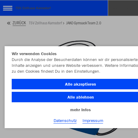
TSV Zollhaus Kamsdorf
ZURÜCK
TSV Zollhaus Kamsdorf
JAKO Gymsack Team 2.0
Wir verwenden Cookies
Durch die Analyse der Besucherdaten können wir dir personalisierte
Inhalte anzeigen und unsere Website verbessern. Weitere Informati
zu den Cookies findest Du in den Einstellungen.
Alle akzeptieren
Alle ablehnen
mehr Infos
Datenschutz
Impressum